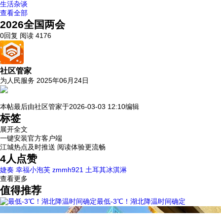
生活杂谈
查看全部
2026全国两会
0回复
阅读 4176
社区管家
为人民服务
2025年06月24日
本帖最后由
社区管家
于
2026-03-03 12:10
编辑
标签
展开全文
一键安装官方客户端
江城热点及时推送 阅读体验更流畅
4
人点赞
婕奏
幸福小泡芙
zmmh921
土耳其冰淇淋
查看更多
值得推荐
最低-3℃！湖北降温时间确定