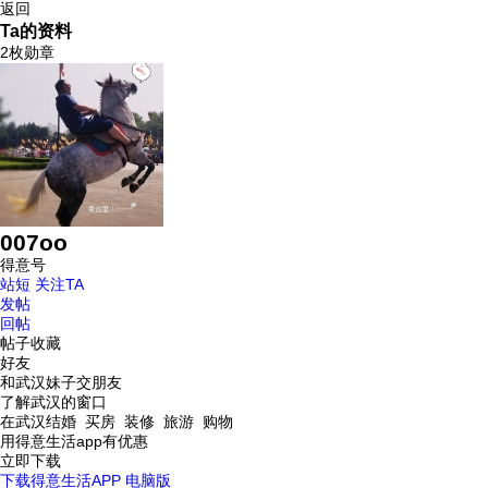
返回
Ta的资料
2枚勋章
007oo
得意号
站短
关注TA
发帖
回帖
帖子收藏
好友
和武汉妹子交朋友
了解武汉的窗口
在武汉结婚 买房 装修 旅游 购物
用得意生活app有优惠
立即下载
下载得意生活APP
电脑版