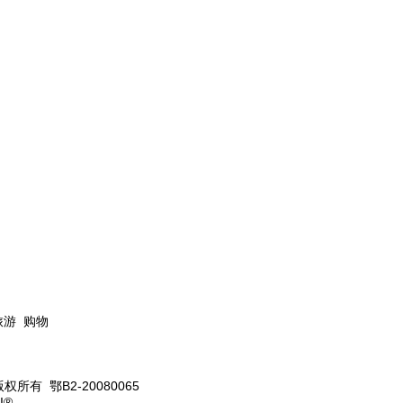
旅游 购物
版权所有 鄂B2-20080065
I®