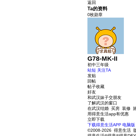
返回
Ta的资料
0枚勋章
G78-MK-II
初中三年级
站短
关注TA
发贴
回帖
帖子收藏
好友
和武汉妹子交朋友
了解武汉的窗口
在武汉结婚 买房 装修 
用得意生活app有优惠
立即下载
下载得意生活APP
电脑版
©2008-2026 得意生活 
得意生活®得意®得意DEY