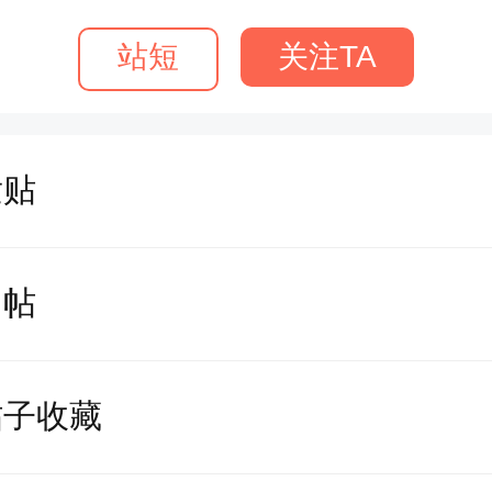
站短
关注TA
发贴
回帖
帖子收藏