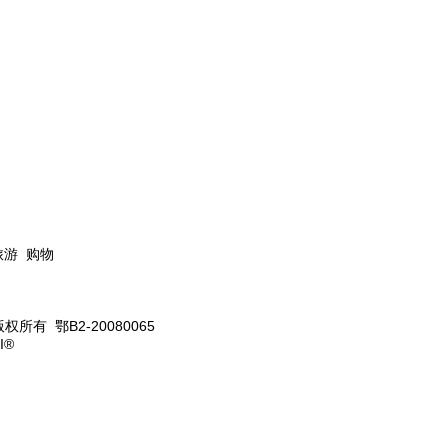
旅游 购物
版权所有 鄂B2-20080065
I®