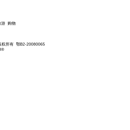
旅游 购物
版权所有 鄂B2-20080065
I®