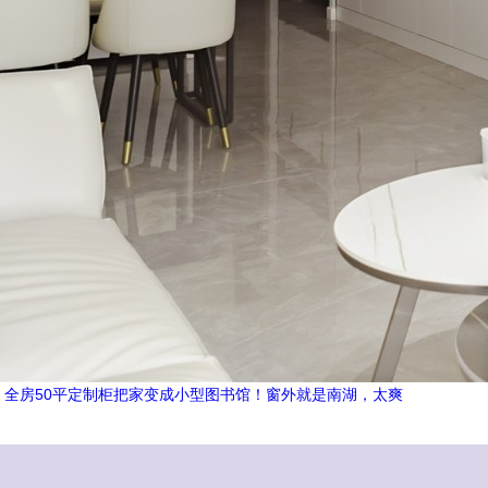
，全房50平定制柜把家变成小型图书馆！窗外就是南湖，太爽