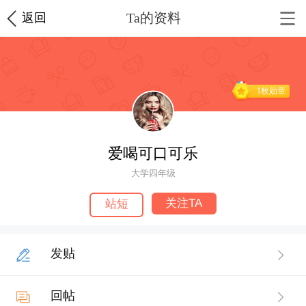
Ta的资料
返回
1枚勋章
爱喝可口可乐
大学四年级
关注TA
站短
发贴
回帖