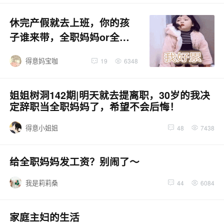
休完产假就去上班，你的孩
子谁来带，全职妈妈or全能
妈妈到底该怎么选？
得意妈宝咖
19
6348
姐姐树洞142期|明天就去提离职，30岁的我决
定辞职当全职妈妈了，希望不会后悔！
得意小姐姐
48
7438
给全职妈妈发工资？别闹了～
我是莉莉桑
44
6084
家庭主妇的生活