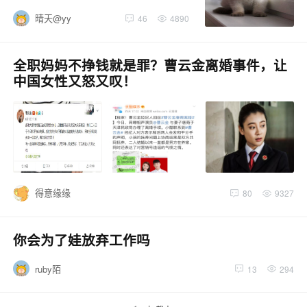
晴天@yy
46
4890
全职妈妈不挣钱就是罪？曹云金离婚事件，让
中国女性又怒又叹！
得意缘缘
80
9327
你会为了娃放弃工作吗
ruby陌
13
294