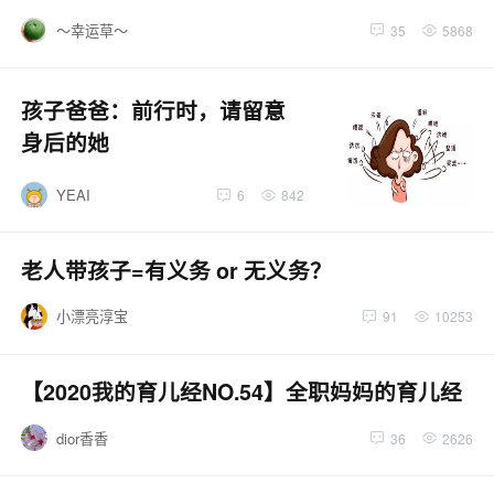
～幸运草～
35
5868
孩子爸爸：前行时，请留意
身后的她
YEAI
6
842
老人带孩子=有义务 or 无义务？
小漂亮淳宝
91
10253
【2020我的育儿经NO.54】全职妈妈的育儿经
dior香香
36
2626