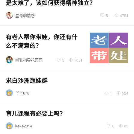
是太难了，该如何获得精神独立？
星哥聊情感
51
4754
有老人帮你带娃，你还有什
么不满意的？
哺乳指导花莎莎
5
1051
求白沙洲遛娃群
丫丫678
1
524
育儿课程有必要上吗？
keke2014
0
85