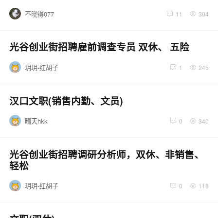
不晓得077
11
304
光谷创业街招聘雇前调查专员 双休、 五险
玥玥-红胡子
1
245
汉口文职(销售内勤、文员)
晴天hkk
0
340
光谷创业街招聘调研分析师，双休、非销售、
轻松
玥玥-红胡子
0
118