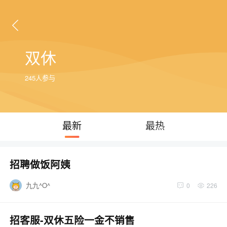
双休
245人参与
最新
最热
招聘做饭阿姨
九九^O^
0
226
招客服-双休五险一金不销售