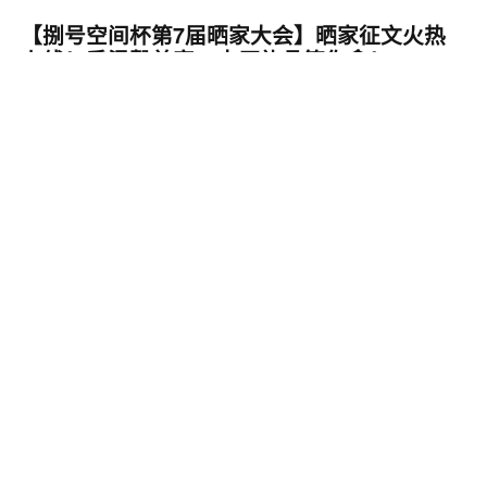
【捌号空间杯第7届晒家大会】晒家征文火热
上线！秀温馨美家，丰厚礼品等你拿！
得意家小胖丁
126
537442
独家剧透：宜家夏季大减价！500款好物低至5
折起，家居好物“抄底”清单已出炉！
得意家无尾熊
359
42968
2020届家装日记大赛颁奖现场汇报，戴森吹风
机和吸尘器被Ta领走了，快来围观！