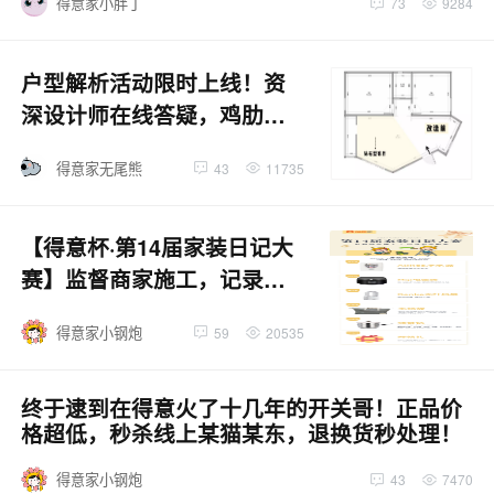
得意家小胖丁
73
9284
户型解析活动限时上线！资
深设计师在线答疑，鸡肋空
间巧设计！速度扫码进群！
得意家无尾熊
43
11735
【得意杯·第14届家装日记大
赛】监督商家施工，记录小
家蜕变！写日记，赢豪华大
得意家小钢炮
59
20535
奖！
终于逮到在得意火了十几年的开关哥！正品价
格超低，秒杀线上某猫某东，退换货秒处理！
得意家小钢炮
43
7470