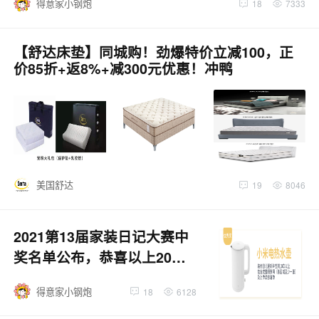
得意家小钢炮
18
7333
【舒达床垫】同城购！劲爆特价立减100，正
价85折+返8%+减300元优惠！冲鸭
美国舒达
19
8046
2021第13届家装日记大赛中
奖名单公布，恭喜以上20位
网友喜提年度豪华大奖！
得意家小钢炮
18
6128