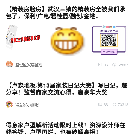
【精装房验房】武汉三镇的精装房全被我们承
包了，保利/广电/碧桂园/融创/金地..
监理匠家装监理
36
52007
【卢森地板·第13届家装日记大赛】写日记，趣
分享！监督商家交流心得，赢豪华大奖
得意家小钢炮
66
73318
得意家户型解析活动限时上线！资深设计师在
线答疑，户型再烂，也有破解高招！