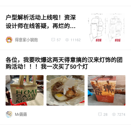
户型解析活动上线啦！资深
设计师在线答疑，再烂的户
型也有破解高招！快扫码进
得意家小钢炮
57
11162
群！
各位，我要吹爆这两天得意搞的汉来灯饰的团
购活动！！！我一次买了50个灯
Mr薅薅
28
7274