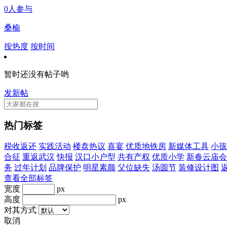
0人参与
桑榆
按热度
按时间
暂时还没有帖子哟
发新帖
热门标签
税收返还
实践活动
楼盘热议
喜宴
优质地铁房
新媒体工具
小孩
合征
重返武汉
快报
汉口小户型
共有产权
优质小学
新春云庙会
务
过年计划
品牌保护
明星素颜
父位缺失
汤圆节
装修设计图
查看全部标签
宽度
px
高度
px
对其方式
取消