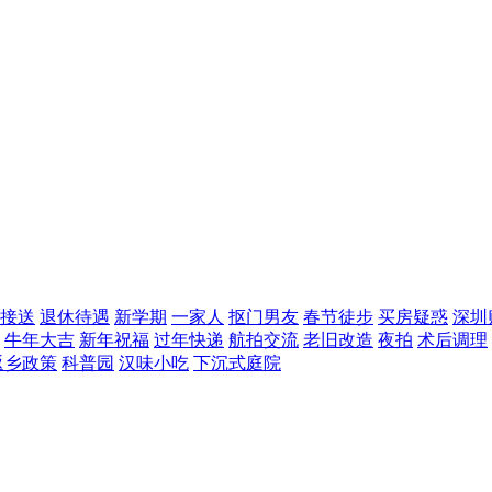
接送
退休待遇
新学期
一家人
抠门男友
春节徒步
买房疑惑
深圳
牛年大吉
新年祝福
过年快递
航拍交流
老旧改造
夜拍
术后调理
返乡政策
科普园
汉味小吃
下沉式庭院