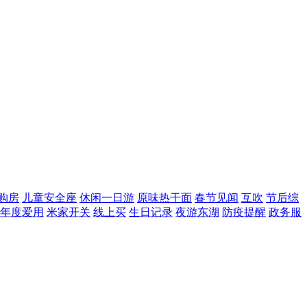
购房
儿童安全座
休闲一日游
原味热干面
春节见闻
互吹
节后综
年度爱用
米家开关
线上买
生日记录
夜游东湖
防疫提醒
政务服