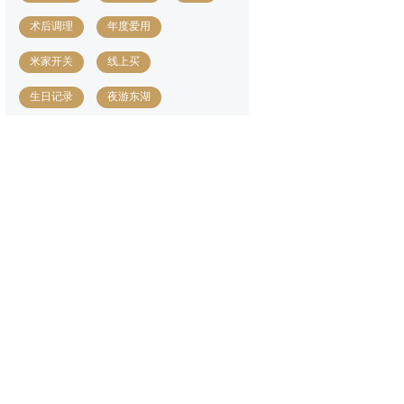
术后调理
年度爱用
米家开关
线上买
生日记录
夜游东湖
防疫提醒
政务服务
过年计划
品牌保护
明星素颜
父位缺失
汤圆节
装修设计图
返乡政策
科普园
汉味小吃
下沉式庭院