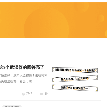
这9个武汉伢的回答亮了
才做选择，成年人全都要！去往梧桐
石头缝里捉蟹，看云，赏
7747
10