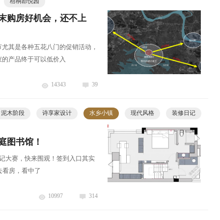
梧桐郡悦园
年末购房好机会，还不上
节尤其是各种五花八门的促销活动，
仪的产品终于可以低价入
14343
39
泥木阶段
诗享家设计
水乡小镇
现代风格
装修日记
庭图书馆！
装日记大赛，快来围观！签到入口其实
去看房，看中了
10997
314