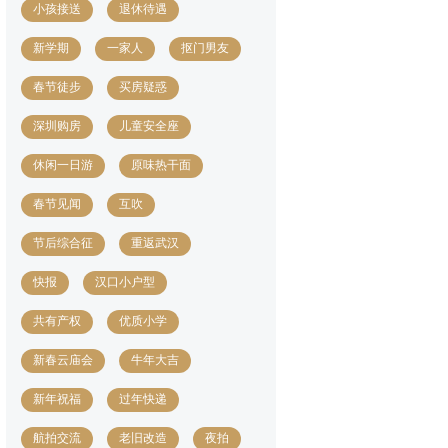
小孩接送
退休待遇
新学期
一家人
抠门男友
春节徒步
买房疑惑
深圳购房
儿童安全座
休闲一日游
原味热干面
春节见闻
互吹
节后综合征
重返武汉
快报
汉口小户型
共有产权
优质小学
新春云庙会
牛年大吉
新年祝福
过年快递
航拍交流
老旧改造
夜拍