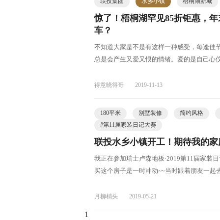
联投集团
水乡小镇
梧桐湖新城
惊了！梧桐湖罕见85折钜惠，
车？
不知道大家是不是有这样一种感受，每逢佳
总是会产生又爱又恨的情绪。爱的是自己心
得意晓得哥
2019-11-13
180平米
别墅装修
简约风格
#
第11届家装日记大赛
联投水乡小镇开工！期待我的家
我正在参加瑞士卢森地板·2019第11届家
买这个房子是一时冲动~~当时跟着朋友一起
月柳梢头
2019-05-21
1