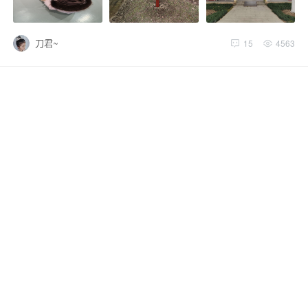
刀君~
15
4563