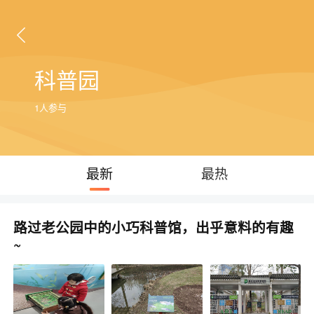
科普园
1人参与
最新
最热
路过老公园中的小巧科普馆，出乎意料的有趣
~