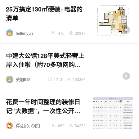
25万搞定130㎡硬装+电器的
清单
hellenyun
410
28317
中建大公馆128平美式轻奢上
岸入住啦（附70多项网购好
物清单）
美加515
1213
103366
花费一年时间整理的装修日
记“大数据”，一次性公开共
享，跟帖回复，拿走不谢！
得意家小钢炮
869
54373