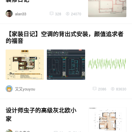
alan33
328
24070
【家装日记】空调的背出式安装，颜值追求者
的福音
又又youyou
2086
83630
设计师虫子的高级灰北欧小
家