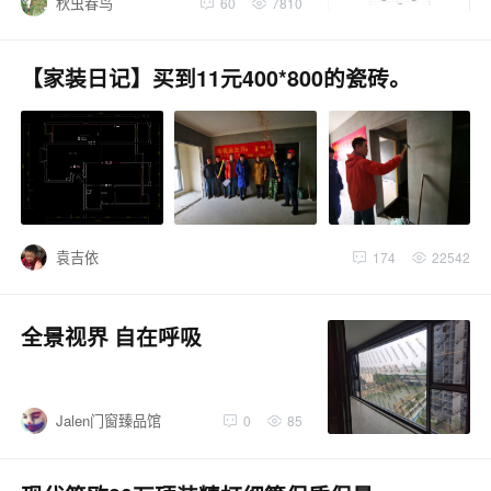
秋虫春鸟
60
7810
【家装日记】买到11元400*800的瓷砖。
袁吉依
174
22542
全景视界 自在呼吸
Jalen门窗臻品馆
0
85