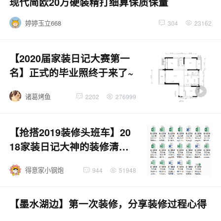
现代简欧20万硬装精打细算保质保量
婷婷玉立668
304
23162
【2020届家装日记大赛第一
名】正式的毕业照终于来了~
诸葛烤鱼
2202
276999
【抢搭2019装修头班车】20
18家装日记大神的装修清单
全部打包，快来索取！
得意家小钢炮
944
51948
【墨水湖边】第一次装修，分享装修过程心得
~