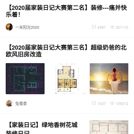
【2020届家装日记大赛第二名】装修---痛并快
乐着！
一米阳光2020
4387
321110
【2020届家装日记大赛第三名】超级奶爸的北
欧风旧房改造
兔蜀黍
1027
109212
【家装日记】绿地香树花城
装修日记