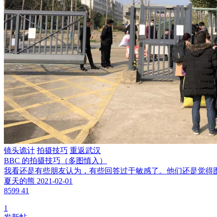
镜头诡计
拍摄技巧
重返武汉
BBC 的拍摄技巧（多图慎入）
我看还是有些朋友认为，有些回答过于敏感了。他们还是觉得图
夏天的熊
2021-02-01
8599
41
1