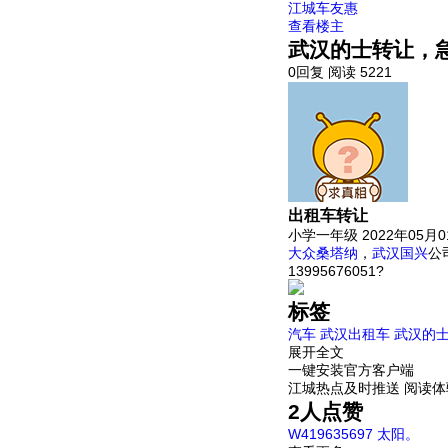
江城车友惠
查看楼主
武汉的士转让，
0回复
阅读 5221
出租车转让
小学一年级
2022年05月
大众
桑塔纳
，
武汉
国兴
公
13995676051?
标签
汽车
武汉出租车
武汉的
展开全文
一键安装官方客户端
江城热点及时推送 阅读
2
人点赞
W419635697
太阳。