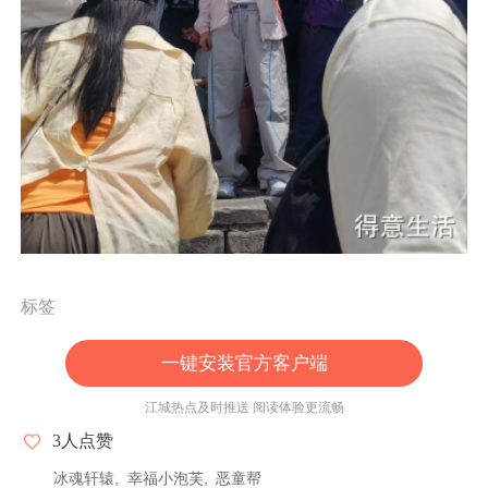
标签
一键安装官方客户端
江城热点及时推送 阅读体验更流畅
3
人点赞
冰魂轩辕
幸福小泡芙
恶童帮