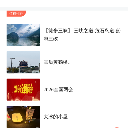
值得推荐
【徒步三峡】 三峡之巅-危石鸟道-船
游三峡
雪后黄鹤楼。
2026全国两会
大冰的小屋