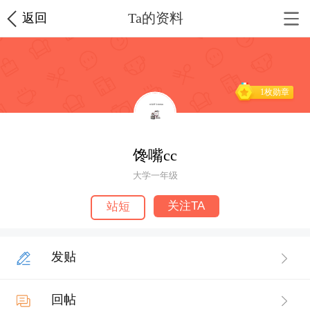
Ta的资料
返回
1枚勋章
馋嘴cc
大学一年级
关注TA
站短
发贴
回帖