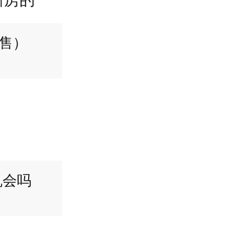
售）
机会吗