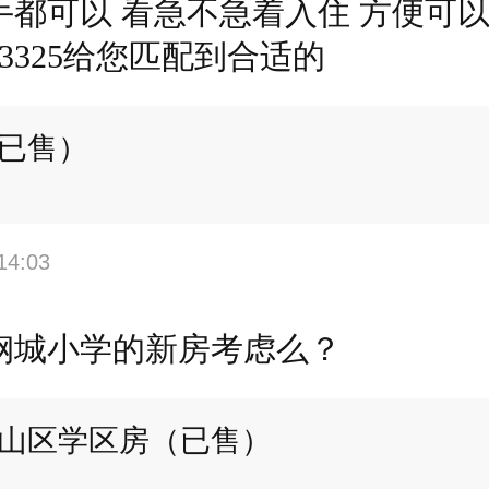
手都可以 看急不急着入住 方便可
353325给您匹配到合适的
已售）
14:03
钢城小学的新房考虑么？
山区学区房（已售）