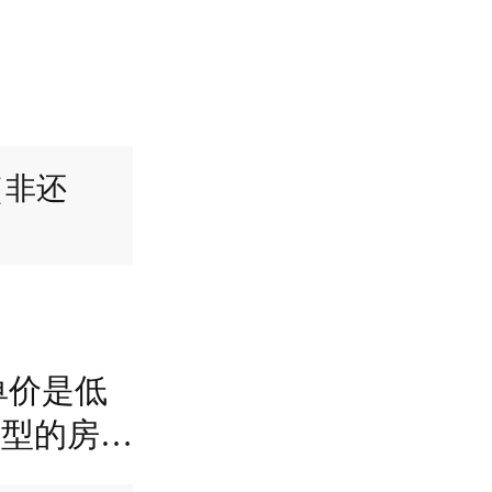
（非还
单价是低
325