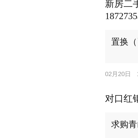
新房二
18727
置换（
02月20日
对口红
求购青