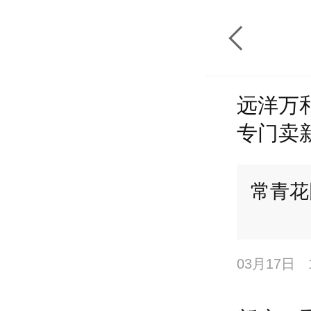
远洋万和
专门卖
常青花
03月17日