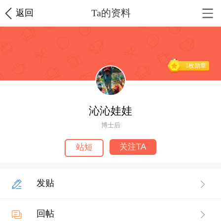
Ta的资料
返回
1枚勋章
沁沁娃娃
博士后
关注TA
站短
发贴
回帖