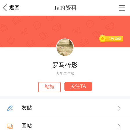
Ta的资料
返回
1枚勋章
罗马碎影
大学二年级
关注TA
站短
发贴
回帖