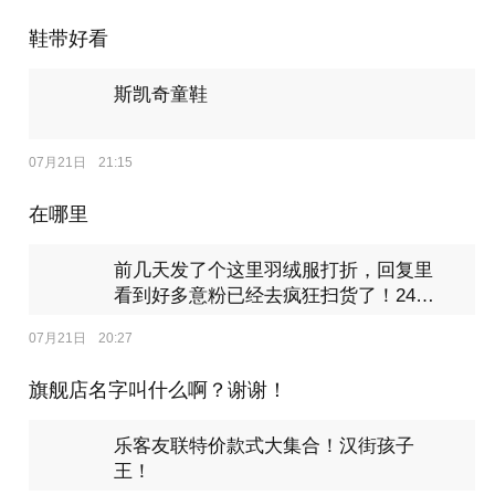
鞋带好看
斯凯奇童鞋
07月21日
21:15
在哪里
前几天发了个这里羽绒服打折，回复里
看到好多意粉已经去疯狂扫货了！24号
才结束！
07月21日
20:27
旗舰店名字叫什么啊？谢谢！
乐客友联特价款式大集合！汉街孩子
王！