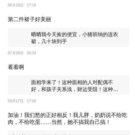
06月29日
17:18
第二件裙子好美丽
晒晒我今天捡的便宜，小猪班纳的连衣
裙，几十块到手
07月09日
00:34
看看啊
面相学来了！这种面相的人对配偶不
好，和孩子关系浅，财运受阻！这种面
相桃花旺！
06月17日
17:20
加油！我们愁的正好相反！我儿胖，奶奶说不给吃
肉，不给吃蛋……当然，她不搞我自己搞！