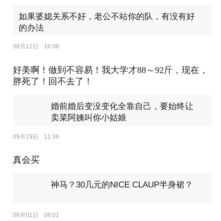
爸！
如果婆媳关系不好，老公不站你的队，有没有好
的办法
08月12日
16:08
好美啊！做到不容易！我大学才88～92斤，现在，
胖死了！回不去了！
婚前婚后变没变化全靠自己，要始终让
卖菜阿姨叫你小姑娘
09月19日
11:36
真会买
神马？30几元的NICE CLAUP半身裙？
08月01日
08:01