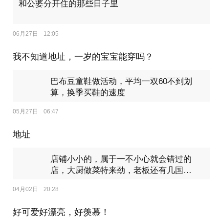
和公婆分开住的那些日子里
06月27日
12:05
我不知道地址，一岁的宝宝能穿吗？
巴布豆童鞋做活动，平均一双60不到划
算，换季买鞋的速度
05月27日
06:47
地址
店铺小小的，属于一不小心就会错过的
店，大厨做菜特来劲，老板还有几国文
字的菜单！
04月02日
20:28
好可爱好漂亮，好羡慕！