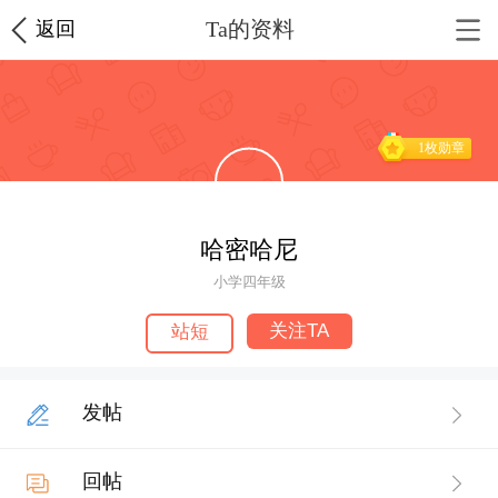
Ta的资料
返回
1枚勋章
哈密哈尼
小学四年级
关注TA
站短
发帖
回帖