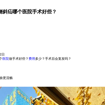
双侧斜疝哪个医院手术好些？
02日
个
医院
做手术好些？
费用
多少？手术后会复发吗？
体验更流畅