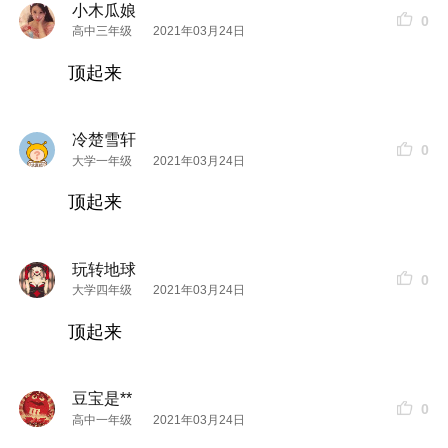
小木瓜娘
0
高中三年级
2021年03月24日
顶起来
冷楚雪轩
0
大学一年级
2021年03月24日
顶起来
玩转地球
0
大学四年级
2021年03月24日
眼
精华
篇：
眼
精华
只宠它：
顶起来
兰蔻大眼
精华
：
测评感受：
豆宝是**
0
高中一年级
2021年03月24日