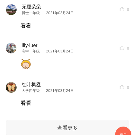
无厘朵朵
0
博士一年级
2021年03月24日
精华
篇：
我是根据
肌肤
近期的状态来选择使用
精华
看看
雅顿橘灿
精华
：
测评感受：
lily-luer
0
高中一年级
2021年03月24日
如果你要查看本帖隐藏内容请回复
SK2小灯泡：
红叶枫凝
0
测评感受：
大学四年级
2021年03月24日
如果你要查看本帖隐藏内容请回复
看看
雅顿粉胶：
测评感受：
查看更多
如果你要查看本帖隐藏内容请回复
首页