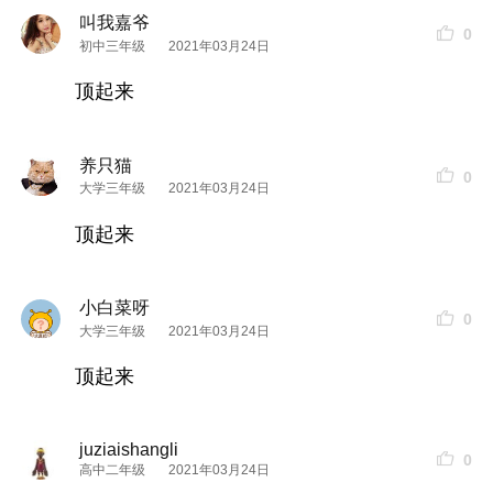
叫我嘉爷
0
初中三年级
2021年03月24日
肌底液篇：
顶起来
肌底液只宠它：
雪花秀润燥
精华
：
养只猫
0
测评感受：
大学三年级
2021年03月24日
顶起来
如果你要查看本帖隐藏内容请回复
小白菜呀
0
化妆水篇：
大学三年级
2021年03月24日
这几个是近期在用的：
lamer精粹水：
顶起来
测评感受：
如果你要查看本帖隐藏内容请回复
juziaishangli
0
高中二年级
2021年03月24日