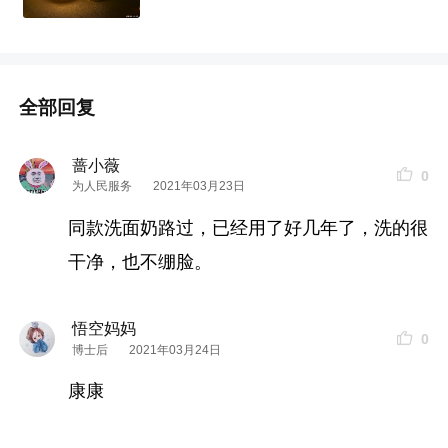
但是好推开好乳化，卸妆力是三款里Z强的。价格美丽~
hacci卸妆乳：
测评感受：出自蜂蜜世家赢在养肤， 一股浓浓的奶香蜂蜜味。但
是卸妆力一般适合卸淡妆，也适合敏感肌，感受不到一点儿刺激~
全部回复
洗面奶
篇：
我不太在意是皂基还是氨基酸，只要用起来舒服不紧绷的都OK！
蔷小薇
0
为人民服务
2021年03月23日
近期用的是这两款：
primera
洗面奶
和CPB
洗面奶
同款洗面奶路过，已经用了好几年了，洗的很
干净，也不绷脸。
这两款具体说不出哪里好，反正就是目前没有其他
洗面奶
可以替代
他们俩在我心中的位置primera的成分安全便宜大碗， CPB的价格
高一些！
悟空妈妈
0
博士后
2021年03月24日
康康