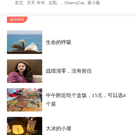
安艾
夭夭 🌸🌸
太阳。
CherryCat
蔷小薇
值得推荐
生命的呼吸
卸妆篇：
今年用的是这三款：
战绩清零，没有前任
farmacy卸妆膏：
测评感受：
中午附近吃个盒饭，15元，可以选4
如果你要查看本帖隐藏内容请回复
个菜
芭妮兰卸妆膏：
大冰的小屋
测评感受：在没遇到farmacy之前我是真的很爱它色膏体偏厚一点