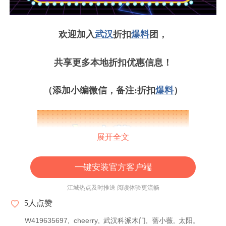
欢迎加入
武汉
折扣
爆料
团，
共享更多本地折扣优惠信息！
（添加小编微信，备注:折扣
爆料
）
展开全文
一键安装官方客户端
江城热点及时推送 阅读体验更流畅
5
人点赞
W419635697
cheerry
武汉科派木门
蔷小薇
太阳。