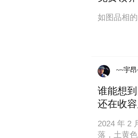
如图品相的
~~宇昂
谁能想到
还在收容
2024 年
落，土黄色