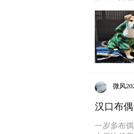
来人。我们
微风20
汉口布偶
一岁多布偶