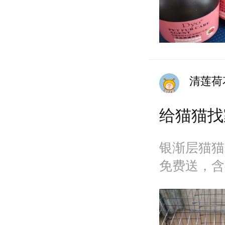
清莲荷
给猫猫找
银渐层猫猫
免费送，含