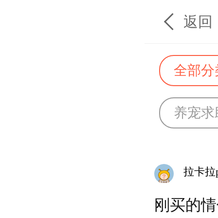
返回
全部分
养宠求
拉卡拉p
刚买的情