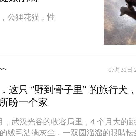
，公狸花猫，性
~~
07月31日 2
，这只 “野到骨子里” 的旅行犬，
所盼一个家
 2 月，武汉光谷的收容局里，4 个月大的
的绒毛沾满灰尘，一双圆溜溜的眼睛怯