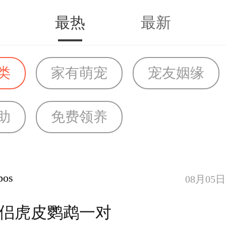
最热
最新
类
家有萌宠
宠友姻缘
助
免费领养
os
08月05日 
侣虎皮鹦鹉一对