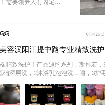
！需要领养人有固定工
联系yingning2021！
妈妈
07月26日 
美容汉阳江提中路专业精致洗护
端精致洗护！产品迪约系列，斯拜若，
基础深层洗，2沐浴乳泡泡洗二遍，3护
a需求的加工