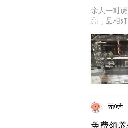
亲人一对虎
亮，品相好
打，会吃饲
壳0壳
免费领养