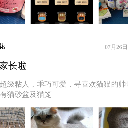
花
07月26日 
家长啦
超级粘人，乖巧可爱，寻喜欢猫猫的帅
有猫砂盆及猫笼