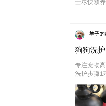
士尽快领养
作和住房！vx
非诚勿扰
羊子的
狗狗洗护
专注宠物高
洗护步骤1
鳞片🈶sp