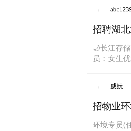
abc123
招聘湖北
🌙长江存
员：女生优
身高160
戚妧
招物业环
环境专员(