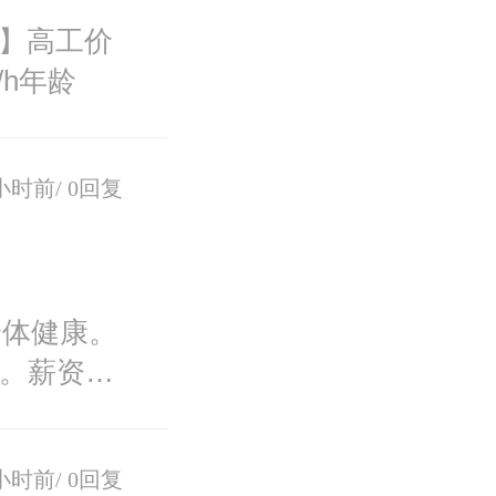
厂】高工价
/h年龄
小时前/
0回复
身体健康。
班。薪资：
小时前/
0回复