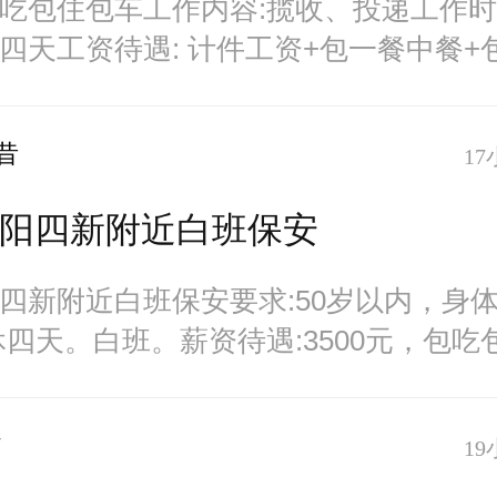
吃包住包车工作内容:揽收、投递工作
四天工资待遇: 计件工资+包一餐中餐+
：1、投
昔
17
招汉阳四新附近白班保安
汉阳四新附近白班保安要求:50岁以内，身
休四天。白班。薪资待遇:3500元，包吃
四
7
19