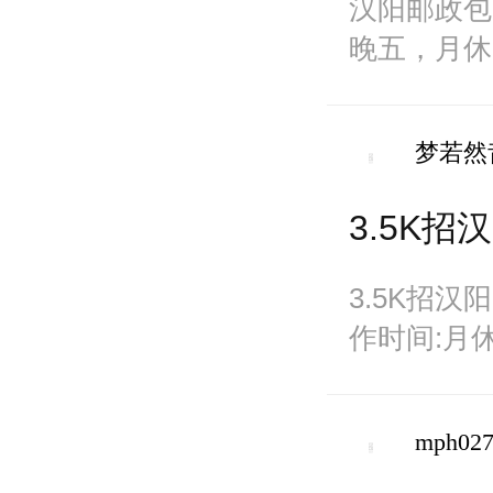
汉阳邮政包
晚五，月休
宿计件工资
梦若然
3.5K
3.5K招
作时间:月
址:汉阳区
mph02