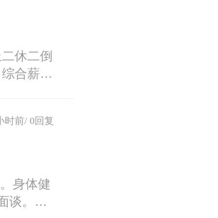
上二休二倒
。综合薪
小时前/
0回复
机。身体健
面谈。薪