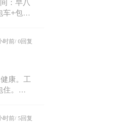
时间：早八
包车+包住
小时前/
0回复
体健康。工
包住。地
小时前/
5回复