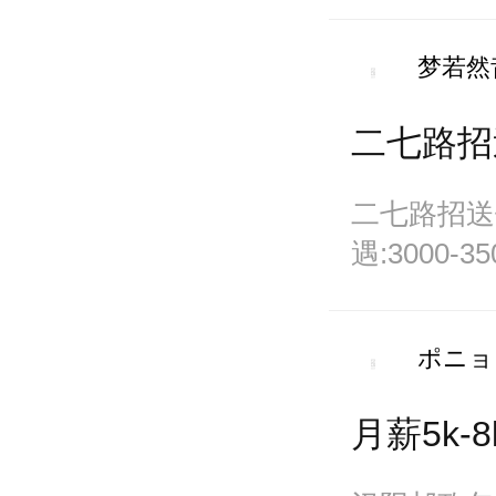
资待遇:3000
梦若然
二七路招
二七路招送
遇:3000-
0
ポニョ
月薪5k-