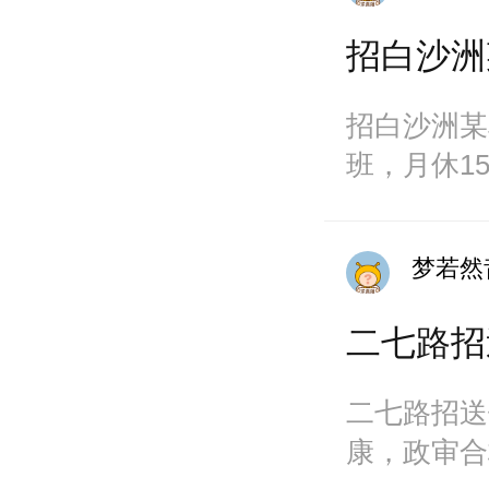
招白沙洲
招白沙洲某
班，月休1
资:2600元
梦若然
二七路招
二七路招送
康，政审合