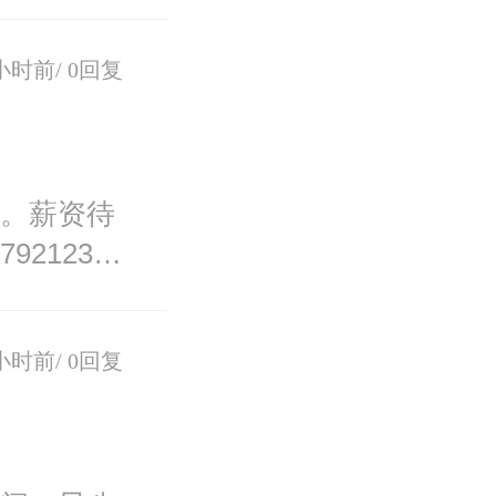
小时前/
0回复
机。薪资待
212386
小时前/
0回复