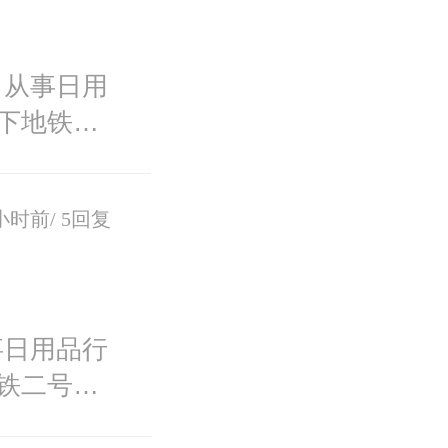
司从事日用
下地铁二
小时前/
5回复
事日用品行
铁二号线