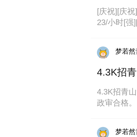
[庆祝][
23/小时[
梦若然
4.3K
4.3K招
政审合格。
4300元左
梦若然