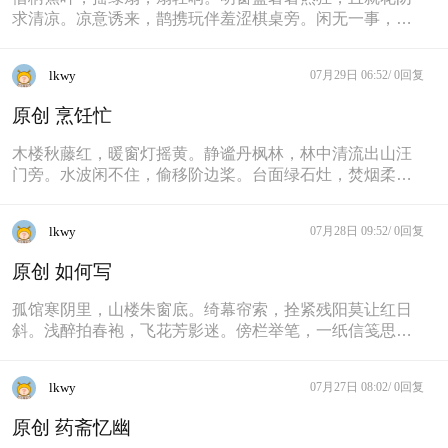
求清凉。凉意诱来，鹊携玩伴羞涩棋桌旁。闲无一事，耹
涛语，自遐想。林深密掩野径长，
lkwy
07月29日 06:52/
0回复
原创 烹饪忙
木楼秋藤红，暖窗灯摇黄。静谧丹枫林，林中清流出山汪
门旁。水波闲不住，偷移阶边桨。台面绿石灶，焚烟柔丝
长。一亭茗香幽，草萤漫舞而来流
lkwy
07月28日 09:52/
0回复
原创 如何写
孤馆寒阴里，山楼朱窗底。绮幕帘索，拴紧残阳莫让红日
斜。浅醉拍春袍，飞花芳影迷。傍栏举笔，一纸信笺思情
如何写。
lkwy
07月27日 08:02/
0回复
原创 药斋忆幽