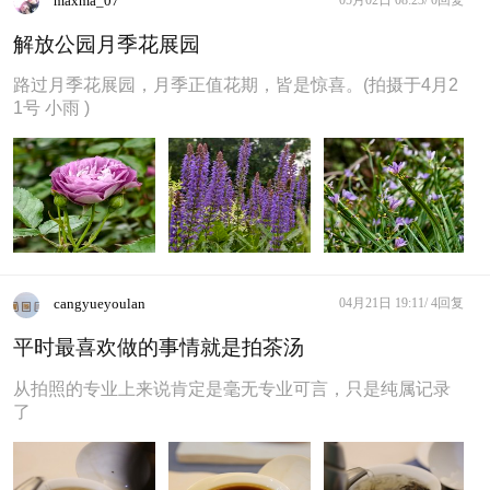
maxma_07
解放公园月季花展园
路过月季花展园，月季正值花期，皆是惊喜。(拍摄于4月2
1号 小雨 )
cangyueyoulan
04月21日 19:11/
4回复
平时最喜欢做的事情就是拍茶汤
从拍照的专业上来说肯定是毫无专业可言，只是纯属记录
了