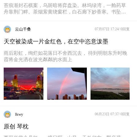
苔痕渐封石棋案，乌斑暗将弈盘染。林坞绿湾，一舱药草
舟靠荆门畔。茶烟萦黄绕窗栏，白石廊下妙香寒。书坠闷
响，困醒再看日坠红半盏。
云山千叠
07月07日 17:24/
0回复
天空被染成一片金红色，在空中恣意泼墨
雨后彩虹，绚烂如花落日不舍西沉去， 待到明朝东升时晚
霞将金光洒在波光粼粼的水面上
lkwy
06月23日 07:37/
0回复
原创 琴枕