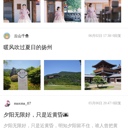
云山千叠
06月02日 17:38/
0回复
暖风吹过夏日的扬州
maxma_07
05月06日 20:47/
0回复
夕阳无限好，只是近黄昏🌆
夕阳无限好，只是近黄昏，明知夕阳留不住，谁人曾把黄