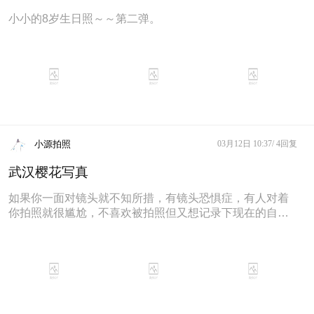
小小的8岁生日照～～第二弹。
小源拍照
03月12日 10:37/
4回复
武汉樱花写真
如果你一面对镜头就不知所措，有镜头恐惧症，有人对着
你拍照就很尴尬，不喜欢被拍照但又想记录下现在的自己
或旅游时的风景，想拍一些好看、