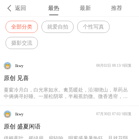
返回
最热
最新
推荐
全部分类
就爱自拍
个性写真
摄影交流
lkwy
08月02日 08:13/
0回复
原创 见喜
蔓窗冷月白，白光寒如水。禽觅暖处，沿湖绕山，草药丛
中俩俩寻好睡。一屋松阴翠，半厢蕉韵微。微香透帘，细
丝若无，窥芳见喜檐下开红蕾。
lkwy
07月30日 07:02/
0回复
原创 盛夏闲语
借柄蕉叶，摇绿扇，扇轻响。明窗盛暑暑热狂，且就花阴