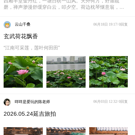
西厢半堂金丹红，一塘日暝一山风。天外何方，野庙疏
磬，禅声渺漫舒缓穿白云，叩夕空。荷边枕琴惬意翁，绿
露拂面绿闲梦。檐禽啭时，残寐半醒
云山千叠
06月18日 19:17/
0回复
玄武荷花飘香
“江南可采莲，莲叶何田田”
咩咩是爱玩的陈老师
06月03日 12:32/
0回复
2026.05.24延吉旅拍