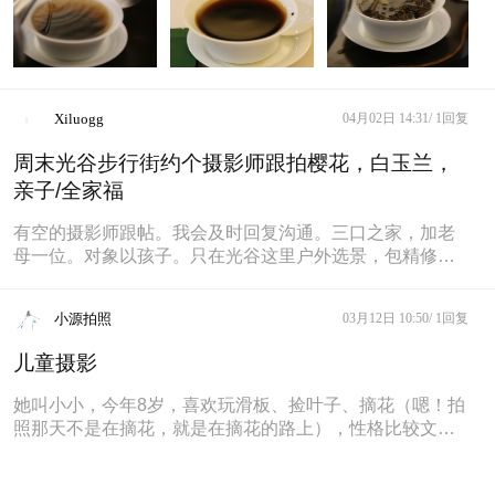
Xiluogg
04月02日 14:31/
1回复
周末光谷步行街约个摄影师跟拍樱花，白玉兰，
亲子/全家福
有空的摄影师跟帖。我会及时回复沟通。三口之家，加老
母一位。对象以孩子。只在光谷这里户外选景，包精修若
干，底片全送的 。
小源拍照
03月12日 10:50/
1回复
儿童摄影
她叫小小，今年8岁，喜欢玩滑板、捡叶子、摘花（嗯！拍
照那天不是在摘花，就是在摘花的路上），性格比较文静
属于慢热型。?拍孩子除了要拍