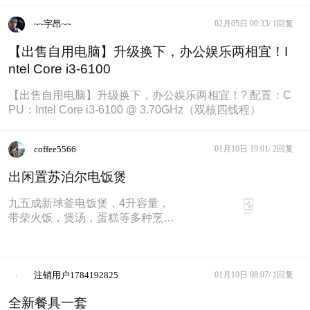
~~宇昂~~
02月05日 00:33/
1回复
【出售自用电脑】升级换下，办公娱乐两相宜！I
ntel Core i3-6100
【出售自用电脑】升级换下，办公娱乐两相宜！? 配置：C
PU：Intel Core i3-6100 @ 3.70GHz（双核四线程）
coffee5566
01月10日 19:01/
2回复
出闲置苏泊尔电饭煲
九五成新球釜电饭煲，4升容量，
带柴火饭，煲汤，蛋糕等多种烹饪
模式，内胆干净整洁，适合3-4人
家用。同城自提90元。有意者私信
联系。
注销用户1784192825
01月10日 08:07/
1回复
全新餐具一套