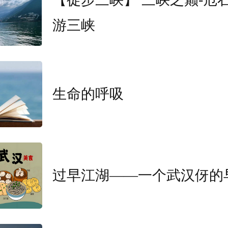
游三峡
着水蒸气。等大家反应过来时，孙
身通红、脱皮，目前仍在医院接受
生命的呼吸
过早江湖——一个武汉伢的