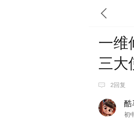
一维
三大
2回复
酷
初