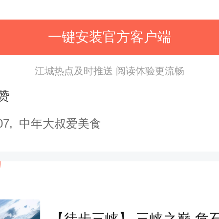
然“爆炸”
一键安装官方客户端
面积烫伤
江城热点及时推送 阅读体验更流畅
赞
维修工孙师傅在一位住户家中维修
07
中年大叔爱美食
水器
压力
突然释放，滚烫的水直接
，造成全身大面积烫伤。
工友的描述，
热水器
水压冲出瞬间
【徒步三峡】 三峡之巅-危