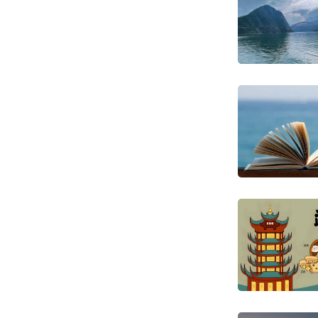
里弥漫
烫得全