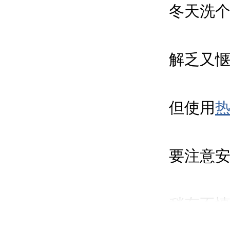
冬天洗
解乏又
但使用
要注意
稍有不