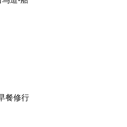
师傅已被
治疗。
早餐修行