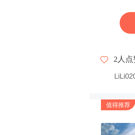
热水器
突
造成大
2
人点
近日，
LiLi02
时，
热
的身上
值得推荐
根据其