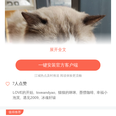
展开全文
一键安装官方客户端
江城热点及时推送 阅读体验更流畅
7
人点赞
LOVE的开始
loveandyao
猫猫的咪咪
墨惯咖啡
幸福小
泡芙
遇见2009
冰魂轩辕
值得推荐