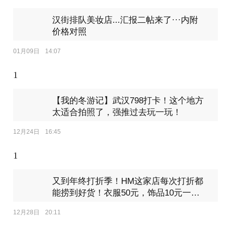
汉街排队美妆店...汇报二帖来了···内附
价格对照
01月09日
14:07
1
【我的冬游记】武汉798打卡！这个地方
太适合拍照了，强推过去玩一玩！
12月24日
16:45
1
又到年终打折季！HM这家店每次打折都
能捞到好货！衣服50元，饰品10元一大
堆!
12月28日
20:11