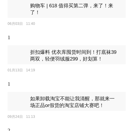
购物车 | 618 值得买第二弹，来了！来
了！
06月03日
11:40
1
折扣爆料 优衣库囤货时间到！打底袜39
两双，轻便羽绒服299，好划算！
01月13日
14:19
1
如果卸载淘宝不能让我清醒，那就来一
场正品or假货的淘宝店铺大赛吧！
09月24日
11:13
2