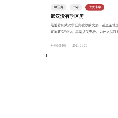
学区房
中考
优质小学
武汉没有学区房
最近看到武汉学区房被炒的火热，甚至某地
宣称要涨到6w。真是搞笑至极。为什么武汉
乖乖108108
2021-01-30
1