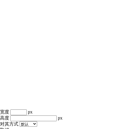
宽度
px
高度
px
对其方式