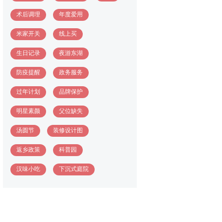
术后调理
年度爱用
米家开关
线上买
生日记录
夜游东湖
防疫提醒
政务服务
过年计划
品牌保护
明星素颜
父位缺失
汤圆节
装修设计图
返乡政策
科普园
汉味小吃
下沉式庭院