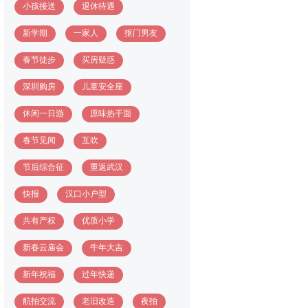
小孩接送
退休待遇
新学期
一家人
抠门男友
春节徒步
买房疑惑
深圳购房
儿童安全座
休闲一日游
原味热干面
春节见闻
互吹
节后综合征
重返武汉
快报
汉口小户型
共有产权
优质小学
新春云庙会
牛年大吉
新年祝福
过年快递
航拍交流
老旧改造
夜拍