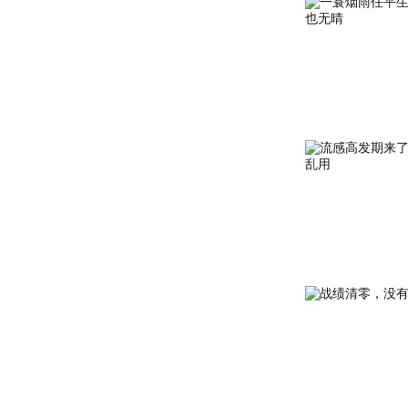
酒店
餐标
年春季
哦，今
养清单
婚礼上
的想着