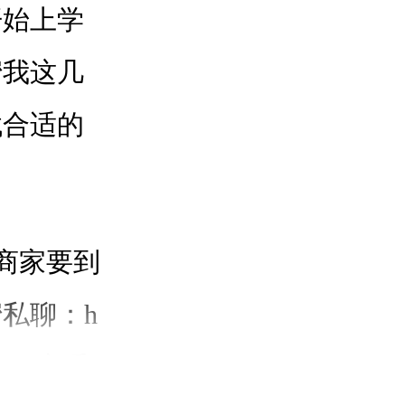
开始上学
蜜我这几
找合适的
商家要到
私聊：h
，才可享受