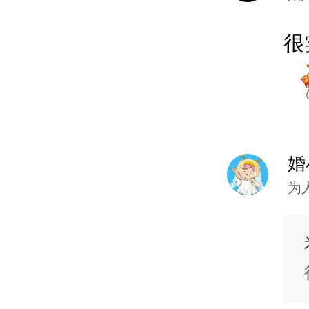
到底该
很
涉及的
藏，好
婚
我的小
为
临近婚
来自To