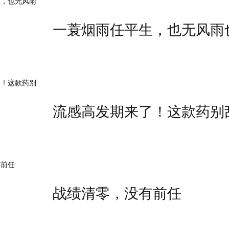
999元/起，婚纱租赁套餐优惠1688
婚嫁
一条龙
一蓑烟雨任平生，也无风雨
服务优
惠来
袭（下）
天准备给我的小
仙女
，重点分享一
。
流感高发期来了！这款药别
要美翻天，不是一蹴而就的事，更
靠神奇的化妆术来拯救。
战绩清零，没有前任