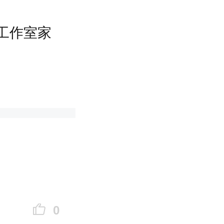
，考验
新
工作室家
都是
新人
坚持跑
天吃健康
0
何下手，