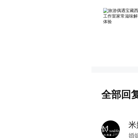
从头美到
人
耐力
头发
、
要关注
步，有
全部回
的减肥
米
但，依
婚