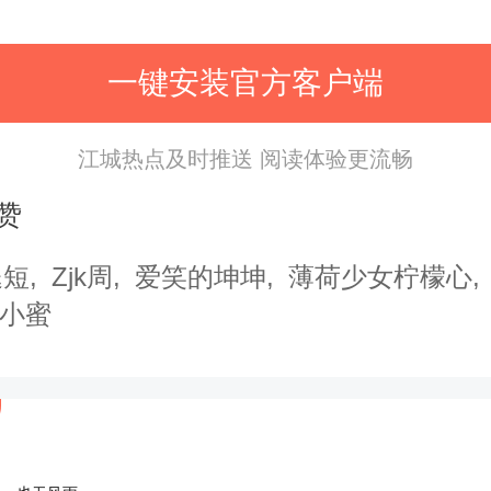
一键安装官方客户端
江城热点及时推送 阅读体验更流畅
赞
纱照/跟妆/钻戒/伴手礼…2019年结
腿短
Zjk周
爱笑的坤坤
薄荷少女柠檬心
条龙
服务，全在这（上）
小蜜