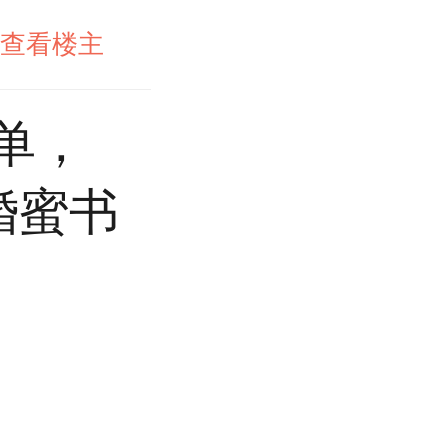
查看楼主
单，
婚蜜书