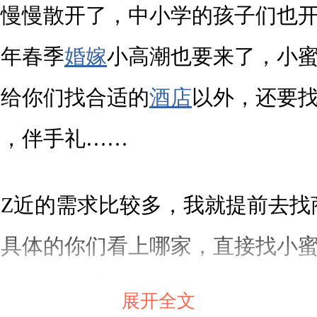
道慢慢散开了，中小学的孩子们也
9年春季
婚嫁
小高潮也要来了，小
是给你们找合适的
酒店
以外，还要
妆，伴手礼……
Z近的需求比较多，我就提前去找
，具体的你们看上哪家，直接找小蜜
aomi520，记得是找小蜜聊天转派后
展开全文