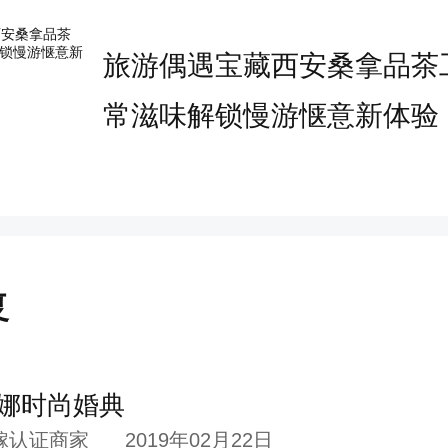
jio不是一件难事，是一件花精力
旅游偶遇宝藏西安桑拿品茶
的事情。
常滋味解锁慢游惬意新体验
牙齿、脸部护理、身体肌肤护理，
的。婚前保养已经不陌生了，有人
人坚持上美容院护理，有人坚持每
复
餐……
娜时尚婚典
然有很多
新人
，对婚前保养不知如
嫁认证商家
2019年02月22日