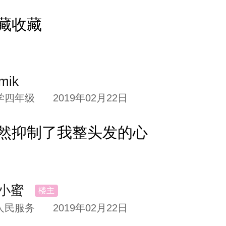
藏收藏
发！
mik
短！
学四年级
2019年02月22日
然抑制了我整头发的心
直、烫发！
要修剪的，看下面这张图，你肯定
小蜜
人民服务
2019年02月22日