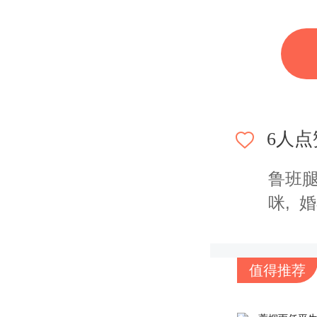
优惠啊~
福利
6
人点
酒店
/婚
鲁班
婚嫁
一
咪
婚
福利
值得推荐