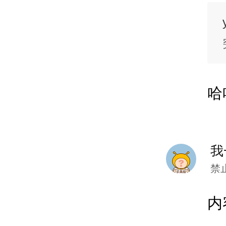
哈
我
禁
内