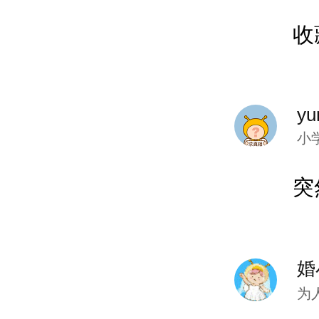
收
不准染
yu
不准剪
小
突
不准拉
实在想
婚
为
了。