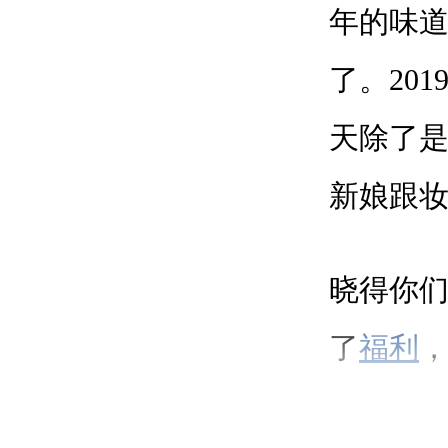
年的味
了。201
天除了
新娘跟
晓得你们
了
福利
unxi