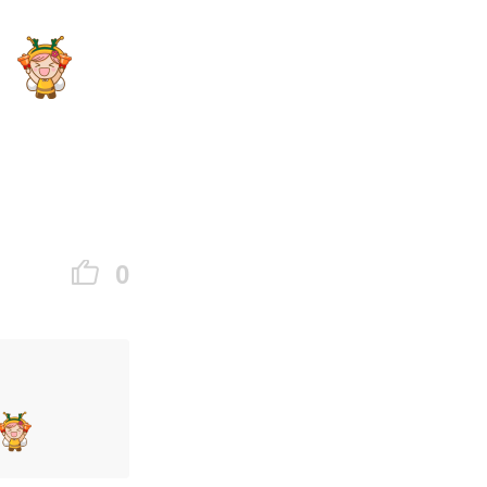
记得收
小蜜期待
0