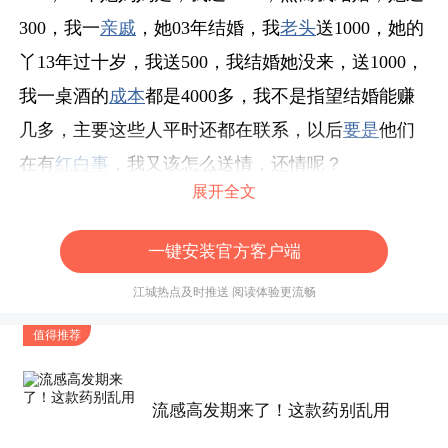
300，我一
亲戚
，她03年结婚，我
老头
送1000，她的
丫13年过十岁，我送500，我结婚她没来，送1000，
我一桌酒的
成本
都是4000多，我不是指望结婚能赚
几多，主要这些人平时还都在联系，以后
要是
他们
在有
红白事
，我又该怎么送情，还情呢？
展开全文
标签
一键安装官方客户端
江城热点及时推送 阅读体验更流畅
值得推荐
流感高发期来了！这款药别乱用