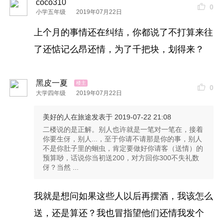
coco310
0
小学五年级
2019年07月22日
上个月的事情还在纠结，你都说了不打算来往
了还惦记么昂还情，为了千把块，划得来？
黑皮一夏
0
大学四年级
2019年07月22日
美好的人在旅途
发表于 2019-07-22 21:08
二楼说的是正解。别人也许就是一笔对一笔在，接着
你要生伢，别人...，至于你请不请那是你的事，别人
不是你肚子里的蛔虫，肯定要做好你请客（送情）的
预算唦，话说你当初送200，对方回你300不失礼数
伢？当然 ...
我就是想问如果这些人以后再摆酒，我该怎么
送，还是算还？我也冒指望他们还情我发个