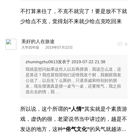
不打算来往了，不克不就完了！要是放不下就
少给点不克，觉得划不来就少给点克吃回来
美好的人在旅途
0
大学四年级
2019年07月22日
zhumingzhu0613
发表于 2019-07-22 21:38
我就是想问如果这些人以后再摆酒，我该怎么送，还
是算还？我也冒指望他们还情我发个财，我都跟我老
公说了，以后生丫么斯的，只请亲戚和特别好的朋
友，现在摆酒真是摆一桌亏一桌，还要怄气，我之前
送出去的情，我 ...
所以说，这个所谓的
“人情”
其实就是个素质游
戏，虚伪的很，老梁说书当中讲过的，越是不
发达的地方，这种
“俗气文化”
的风气就越浓...