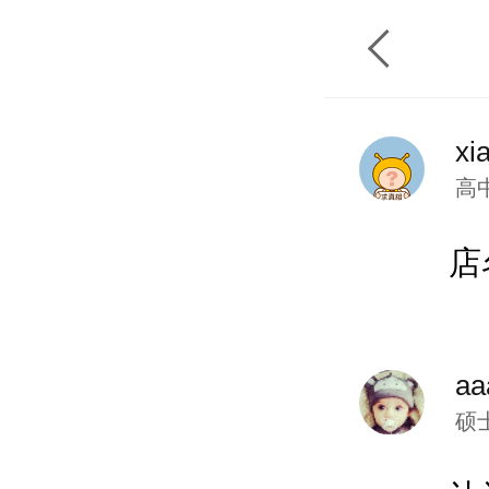
xi
高
店
aa
硕