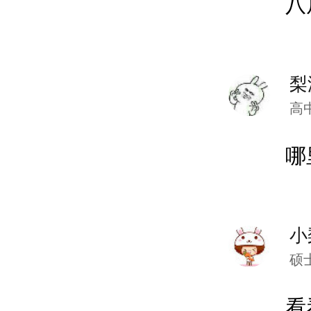
八
梨
高
哪
小
硕
看