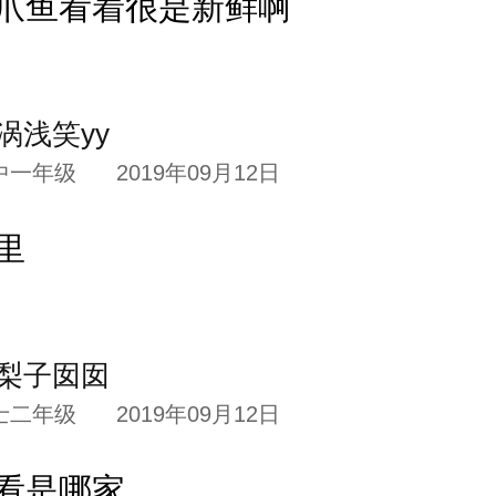
爪鱼看着很是新鲜啊
涡浅笑yy
中一年级
2019年09月12日
里
梨子囡囡
士二年级
2019年09月12日
看是哪家