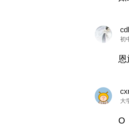
cd
初
恩
cx
大
O