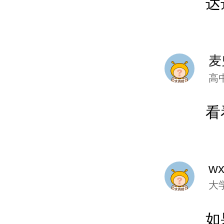
达
麦
高
看
wx
大
如