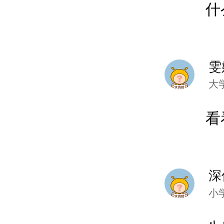
什
雯
大
看
深
小