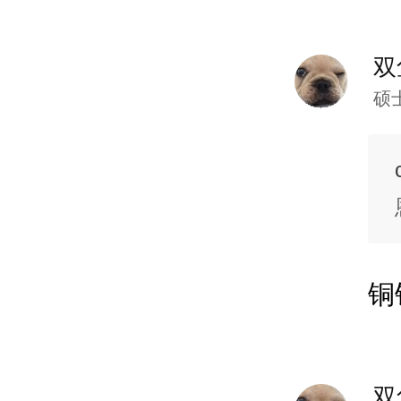
双
硕
铜
双