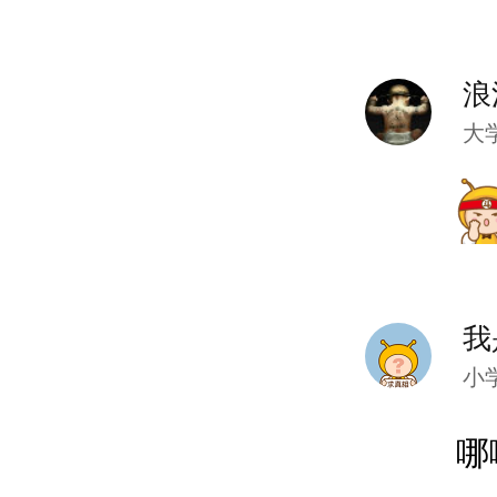
浪
大
我
小
哪