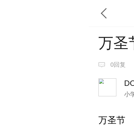
万圣
0回复
D
小
万圣节