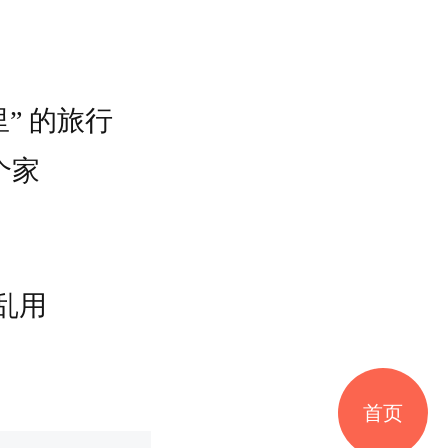
” 的旅行
个家
乱用
首页