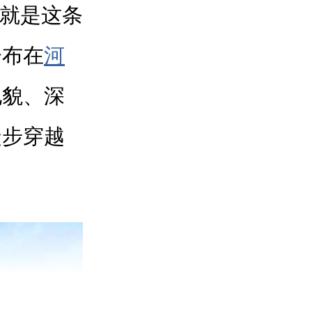
就是这条
分布在
河
地貌、深
徒步穿越