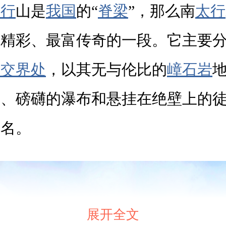
太行
山是
我国
的“
脊梁
”，那么南
太行
最精彩、最富传奇的一段。它主要
西
交界处
，以其无与伦比的
嶂石岩
谷、磅礴的瀑布和悬挂在绝壁上的
闻名。
展开全文