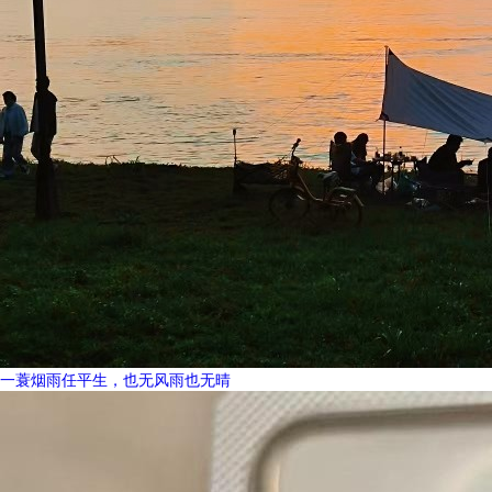
一蓑烟雨任平生，也无风雨也无晴