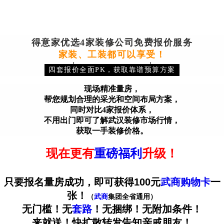
得意家优选4家装修公司免费报价服务
家装、工装都可以享受！
四套报价全面PK，获取靠谱预算方案
现场精准量房，
帮您规划合理的采光和空间布局方案，
同时对比4家报价体系，
不用出门即可了解武汉装修市场行情，
获取一手装修价格。
现在更有
重磅
福利
升级！
只要报名量房成功，即可获得100元
武商
购物卡
一
张！
（
武商
集团全省通用）
无门槛！无
套路
！无捆绑！无附加条件！
来就送！快扩散转发告知亲戚朋友！