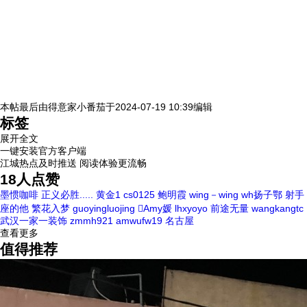
本帖最后由
得意家小番茄
于
2024-07-19 10:39
编辑
标签
展开全文
一键安装官方客户端
江城热点及时推送 阅读体验更流畅
18
人点赞
墨惯咖啡
正义必胜.....
黄金1
cs0125
鲍明霞
wing－wing
wh扬子鄂
射手
座的他
繁花入梦
guoyingluojing
Amy媛
lhxyoyo
前途无量
wangkangtc
武汉一家一装饰
zmmh921
amwufw19
名古屋
查看更多
值得推荐