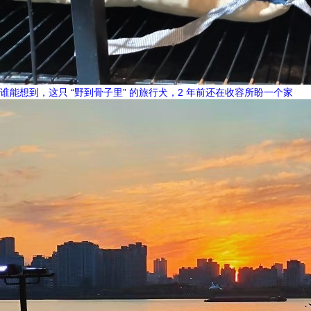
谁能想到，这只 “野到骨子里” 的旅行犬，2 年前还在收容所盼一个家