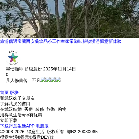
旅游偶遇宝藏西安桑拿品茶工作室家常滋味解锁慢游惬意新体验
墨惯咖啡
超级意粉
2025年11月14日
0
凡人修仙传—不凡
首页
版块
和武汉妹子交朋友
了解武汉的窗口
在武汉结婚 买房 装修 旅游 购物
用得意生活app有优惠
立即下载
下载得意生活APP
电脑版
©2008-2026 得意生活 版权所有 鄂B2-20080065
得意生活®得意®得意DEYI®