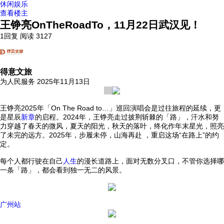
休闲娱乐
查看楼主
王铮亮OnTheRoadTo，11月22日武汉见！
1回复
阅读 3127
得意文旅
为人民服务
2025年11月13日
王铮亮2025年「On The Road to…」巡回演唱会是过往旅程的延续，更
是星辰
新章
的启程。2024年，王铮亮走过披荆斩棘的「路」，汗水和努
力穿越了春天的微风，夏天的阳光，秋天的落叶，终化作年末星光，照亮
了未完的远方。2025年，步履未停，山海再赴 ，重启这场“在路上”的约
定。
每个人都行驶在自己
人生
的漫长道路上，面对无数分叉口，不管你选择哪
一条「路」，都会看到独一无二的风景。
广州站