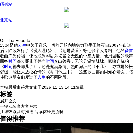
绍兴站
北京站
On The Road to…
1984是他
人生
中关于音乐一切的开始内地实力歌手王铮亮自2007年出道
后，陆续发行了《慢人理论》、《还是爱着》等七张个人专辑。他的
多首
歌曲广为传唱，使他成为华语乐坛当之无愧的中坚力量。他用温暖的歌声
回答
时间
都去哪儿了并向
时间
交出答卷，无论是温情脉脉、家喻户晓的
《
时间
都去哪儿了》，还是充满激情、热血澎湃的《不凡》，亦或是轻松
舒缓、能让人放松心情的《今日休业中》，这些歌曲都如同知心老友，陪
伴歌迷朋友们度过了
人生
的不同阶段。
本帖最后由
得意文旅
于
2025-11-13 14:11
编辑
标签
展开全文
一键安装官方客户端
江城热点及时推送 阅读体验更流畅
值得推荐