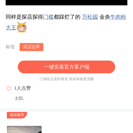
同样是探店探得
门槛
都踩烂了的
万松园
金炎
牛肉粉
大王
标签
武汉过早
一键安装官方客户端
江城热点及时推送 阅读体验更流畅
1
人点赞
太阳。
值得推荐