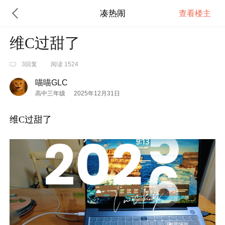
凑热闹
查看楼主
维C过甜了
3回复
阅读 1524
喵喵GLC
高中三年级
2025年12月31日
维C过甜了