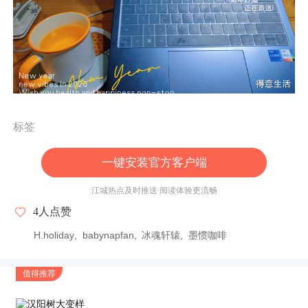
标签
一键安装官方客户端
江城热点及时推送 阅读体验更流畅
4
人点赞
H.holiday
babynapfan
冰魂轩辕
墨惯咖啡
值得推荐