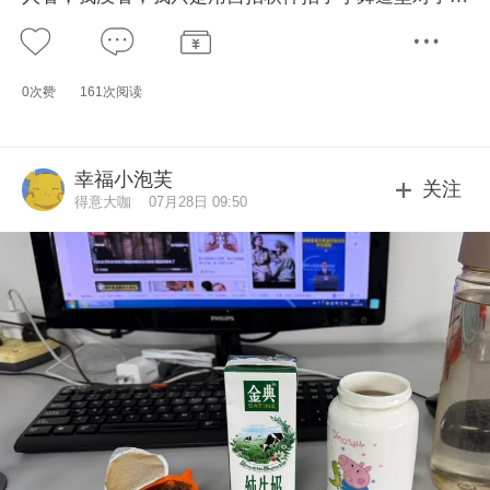
薯片挺好吃的～
0次赞
161次阅读
幸福小泡芙
关注
得意大咖
07月28日 09:50