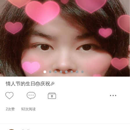
情人节的生日🎂庆祝🎉
2次赞
92次阅读