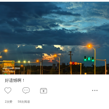
好遗憾啊！
2次赞
59次阅读