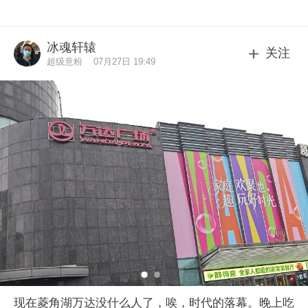
冰魂轩辕
关注
超级意粉
07月27日 19:49
现在菱角湖万达没什么人了，唉，时代的落幕。晚上吃