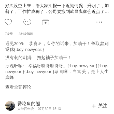
好久没空上来，给大家汇报一下近期情况，升职了，加
薪了，工作忙成狗了，公司要搬到武昌离家会近点了。
想想三年前还在下岗的边缘徘徊，三年后又被调回公
司，拼关系拼不过，拼实力拼得过。凡事熬到最后，还
是会有好的结果吧。我们意友的以后，只会越来越好。
7次赞
284次阅读
遇见2009:
恭喜🎉，应你的话来，加油干！争取熬到
退休{:boy-newyear:}
没有刺的刺猬:
撸起袖子加油干！
冰魂轩辕:
幸福呀呀呀呀呀呀。{:boy-newyear:}{:boy-
newyear:}{:boy-newyear:}恭喜啊，白富美，走上人生
巅峰
查看全部评论
爱吃鱼的熊
关注
大学四年级
07月30日 15:13