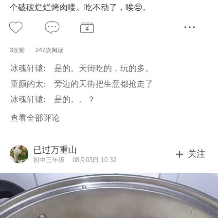
个破破烂烂烤肉喽。吃不动了，唉😔。
3次赞
242次阅读
冰魂轩辕:
是的。天街吃的，玩的多。
童颜的太:
旁边的天街把生意都抢走了
冰魂轩辕:
是的。。？
查看全部评论
已过万重山
关注
初中三年级
08月03日 10:32