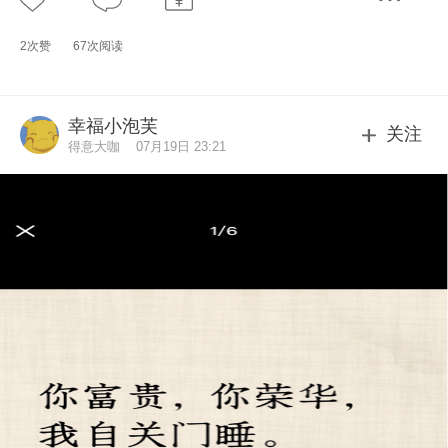
2次赞
67次阅读
幸福小泡芙
关注
得意大咖
07月19日 23:21