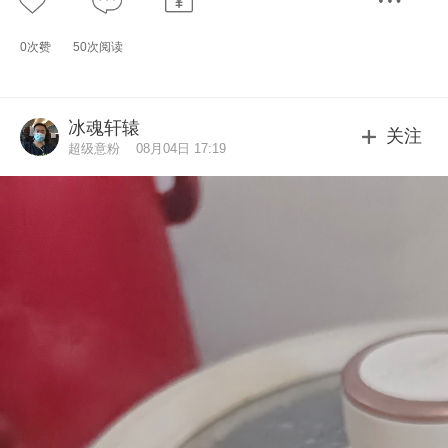
0次赞
50次阅读
冰魂轩辕
关注
超级意粉
08月04日 17:19