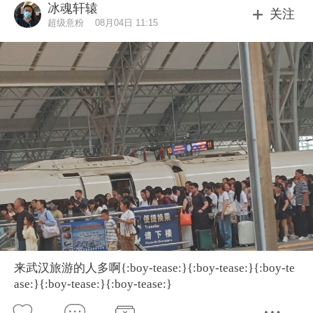
冰魂轩辕
关注
超级意粉
08月04日 11:15
来武汉旅游的人多啊{:boy-tease:}{:boy-tease:}{:boy-te
ase:}{:boy-tease:}{:boy-tease:}