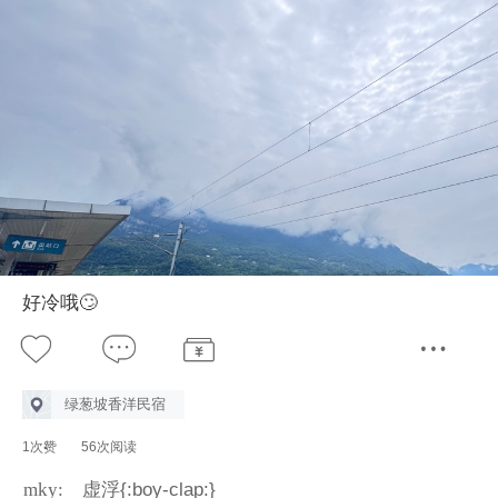
好冷哦🙄
绿葱坡香洋民宿
1次赞
56次阅读
mky:
虚浮{:boy-clap:}