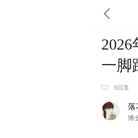
20
一脚
9回复
落
博