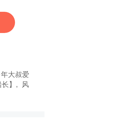
中年大叔爱
船长】
风