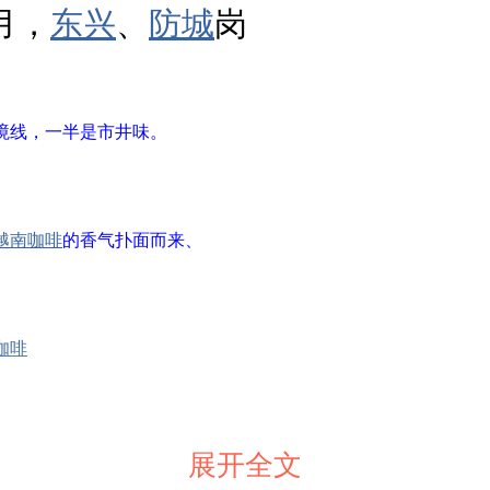
2月，
东兴
、
防城
岗
境线，一半是市井味。
越南
咖啡
的香气扑面而来、
咖啡
拖鞋
展开全文