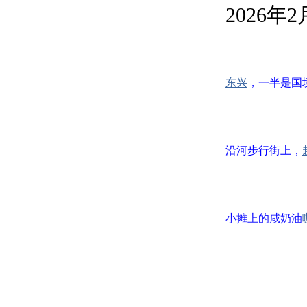
2026年
东兴
，一半是国
沿河步行街上，
小摊上的咸奶油
五颜六色的
越南