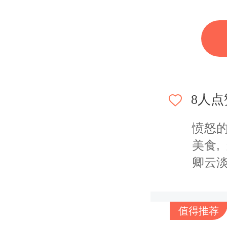
东兴
和芒街隔着
西贡
咖啡
里像是
8
人点
愤怒
美食
卿云
值得推荐