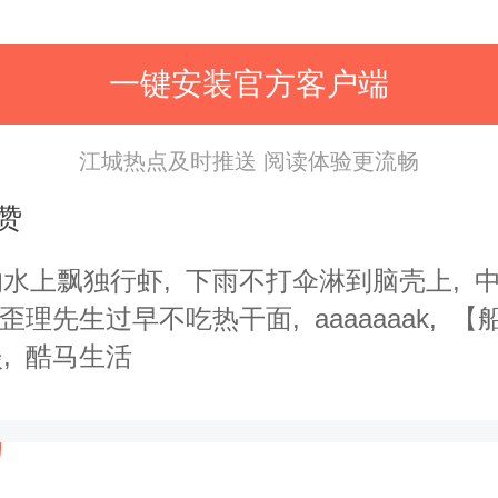
北仑河
相望
一键安装官方客户端
江城热点及时推送 阅读体验更流畅
一场南洋旧梦
赞
的水上飘独行虾
下雨不打伞淋到脑壳上
歪理先生过早不吃热干面
aaaaaaak
【
淡
酷马生活