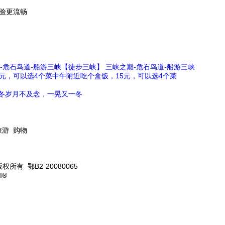
体验更流畅
【徒步三峡】 三峡之巅-危石鸟道-船游三峡
中午附近吃个盒饭，15元，可以选4个菜
岁月不及念，一晃又一冬
旅游 购物
版权所有 鄂B2-20080065
I®