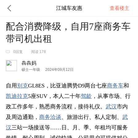
江城车友惠
查看楼主
配合消费降级，自用7座商务车
带司机出租
0回复
阅读 178
犇犇妈
硕士一年级
2024年09月12日
自用
别克
GL8ES，比亚迪腾势D9两台七座
商务车
和
凯迪拉克
5座SUV，本人二十年
驾龄
，从事市场、行
政工作多年，熟悉商务流程，接待礼仪。
武汉
市内
及周边通勤，
商务洽谈
、旅游出行、私人定制、
武
汉
三站一场接送等……日、月、季、年租均可服务