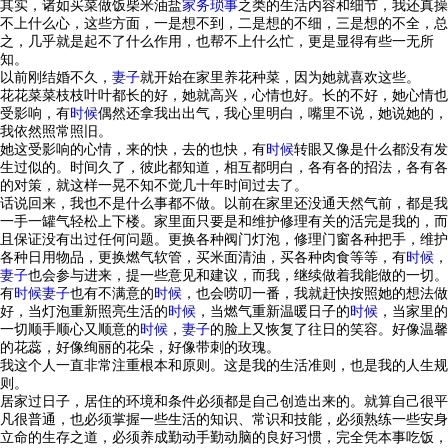
其实，诸如买菜做饭柴米油盐
家务
琐事
之类的生活内容和细节，我还真操
不上什么心，这些方面，一是想不到，二是想的不细，三是想的不全，总
之，几乎就是起不了什么作用，也帮不上什么忙，更是显得有些一无所
知。
以前刚结婚不久，
妻子
就开始在家里养花种菜，因为她就喜欢这些。
花花菜菜枝枝叶叶都长的好，她就高兴，心情也好。长的不好，她心情也
受影响，有
时候
偶然还拿我出出气，我心里明白，嘴里不说，她说她的，
我依然照常照旧。
她这受影响的心情，来的快，去的也快，有
时候
转眼又像是什么都没有发
生过似的。时间久了，彼此都知道，相互都明白，各有各的招法，各有各
的对策，就这样一晃不知不觉几十年时间过去了。
话说回来，我也不是什么事都不做。以前在家里还没通天然气前，都是我
一手一罐气轻松上下楼。家里面只要是和维护修理有关的活完是我的，而
且保证没有出过任何问题。更换各种阀门灯泡，修理门窗各种把手，维护
各种日用物品，更换燃气软管，买米面清油，买各种肉食等等，有
时候
，
妻子
也会参与进来，提一些意见和建议，而我，继续做着我能做的一切。
有
时候
妻子
也有不满意的
时候
，也会唠叨一番，我就赶快按照她的想法做
好，当灯泡重新照亮生活的
时候
，当燃气重新温暖日子的
时候
，当家里的
一切顺手顺心又顺意的
时候
，
妻子
的脸上又恢复了往日的笑容。好像温馨
的花蕊，好像绚丽的花朵，好像带刺的玫瑰。
我这个人一直非常注重根本和原则。这是我的生活准则，也是我的人生规
则。
居家过日子，居住的环境和条件必须都是自己创造出来的。就算自己很平
凡很普通，也必须掌握一些生活的知识、常识和技能，必须熟练一些安身
立命的生存之道，必须养成勤动手勤动脑的良好习惯，完全凭本事吃饭，