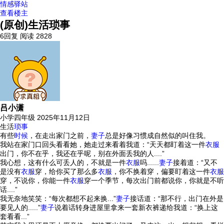
情感驿站
查看楼主
(原创)生活琐事
6回复
阅读 2828
吕小潇
小学四年级
2025年11月12日
生活
琐事
有些
时候
，在走出家门之前，
妻子
总是好像习惯成自然似的叫住我。
我站在家门口回头看看她，她走过来看着我道：“天天都盯着这一件
衣服
出门，你不在乎，我还在乎呢，别在外面丢我的人....”
我心想，这有什么可丢人的，不就是一件
衣服
吗......
妻子
接着道：“又不
是没有
衣服
穿，给你买了那么多
衣服
，你不换着穿，偏要盯着这一件
衣服
穿，不说你，你能一件
衣服
穿一个季节，每次出门前都说你，你就是不听
话....”
我无奈地笑笑：“每次都想不起来换...”
妻子
接话道：“那不行，出门在外是
要见人的.....”
妻子
说着话转身进屋里拿来一套新衣裤递给我道：“换上这
套看看...”