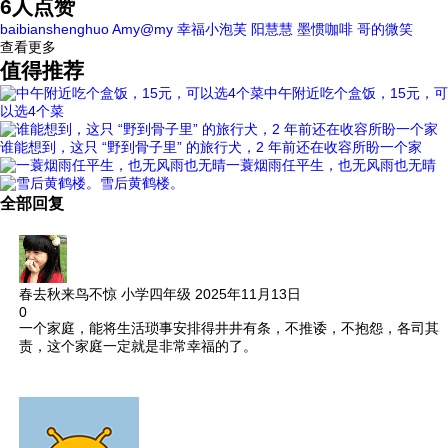
6
人点赞
baibianshenghuo
Amy@my
幸福小泡芙
阳慧慧
墨惯咖啡
哥的微笑
查看更多
值得推荐
中午附近吃个盒饭，15元，可
以选4个菜
谁能想到，这只 “野到骨子里” 的旅行犬，2 年前还在收容所盼一个家
一蓑烟雨任平生，也无风雨也无晴
雪后黄鹤楼。
全部回复
春去秋来鸟不惊
小学四年级
2025年11月13日
0
一个家庭，能将生活琐事安排得井井有条，不推诿，不抱怨，各司其
责，这个家庭一定就是非常幸福的了。