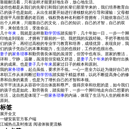
靠能耐活着，只有这样才能更好地生存，放心地生活。
这些也都是从我们的先辈们和我们的长辈们那里学来的，我们培养教育自
己的孩子也是如此，从出生就要开始进行潜移默化的引导和灌输：父母都
是很平凡很普通的老百姓，钱权势各种名利都不曾拥有，只能依靠自己活
出个人样来，只能靠自己的文化，自己的知识，自己的才智，自己的双
手，来创造生活，变改命运。
几十
年来
，我就是这样靠
勤学苦练
踏实能干，几十年如一日，一步一个脚
印地走到现在，才拥有了眼前的一切。我把我的实践经验。手把手教给我
们的孩子，再经过高校的专业学习教育和培养，成绩优异，表现良好，我
们的孩子凭自己的本事和能力，生活的也很好，工作的也很出色。
妻子
的
家务
琐事
和勤劳善良体现的虽清苦，但苦中也有乐。居家的整洁，
详和，宁静，温馨，虽清贫但安稳又舒适，是
妻子
几十
年来
的辛勤付出换
来的成果。也是
妻子
几十
年来
居家过日子的根本和原则。
我的
家务
琐事
，起点虽低，要求并不低。一心一意全力以赴为做好自己的
本职工作从未间断过
勤学苦练
踏实能干精益求精，以此不断提高身心的修
养和自身的素质，也是为了增长自己的才智和本领。
在平平淡淡从从容容中活出体面和尊严。值得庆幸和欣慰的是，如今我们
的孩子也是如此，勤劳善良，踏实能干，一步一个脚印地走向自己想要的
生活，这自然是体现了一些
家务
琐事
的内涵，体现了生活与人生的根本和
原则。
标签
展开全文
一键安装官方客户端
江城热点及时推送 阅读体验更流畅