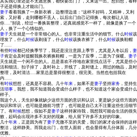
其实我心里还是不太愿意换，都快要出门了，又来这一出。想归想，看样
子还是得换上才能出门。
妻子
看着我换了一身新衣裤，边整理边道：“这样不好吗，又精神，又利
索，又好看，走到哪都不丢人，以后出门自己记得换，每次都让人说
你.....”别说，经过一番换装整理，还真就感觉不一样了，就像是换了一个
人，换了一个心情似的。
妻子
天生就是一个非常细心的人。也非常注重生活中的细节。什么
时候
该
理发了，什么
时候
该剃须了，什么
时候
该换衣裤了，什么
时候
该换鞋帽
了......
有些
时候
都已经换季节了，我还是没注意跟上季节，尤其是入冬以后，
妻
子
肯定会及时提醒我换衣裤换鞋帽，一是为了应季，二是为了保暖。
妻子
天生就是一个闲不住的人。总是喜欢不停地在家里找点活干，尤其是些小
活和细活。扣子掉了，及时补上，开线了，及时缝上，用过的物品，及时
整理，及时清洁.....家里总是显得很整洁，很完美。当然也包括我在
内......
有
时候
想想，还真是不容易。几十
年来
，如果不是
妻子
坚持
家务
，坚持生
活
琐事
，我想，我不知道我会变成什么样子，也不知道这个家会变成什么
样子。
我这个人，天生好像就缺少这些方面的意识和认识，更是缺少这些方面的
知识和常识，也可能是婚前习惯了，也可能是自己太不注重这些生活细节
了。有
时候
想想，假如不是
妻子
这样持家待我，我想我可能会生活的很失
败，起码会出现许多不太好的现象，给人留下许多不太好的印象。
几十
年来
，正是因为有了
妻子
无微不至的关爱，我们的家才会保持的这样
整洁，这样静美。而我走出门，在世人面前，也会显得有几分体面，几分
优雅。